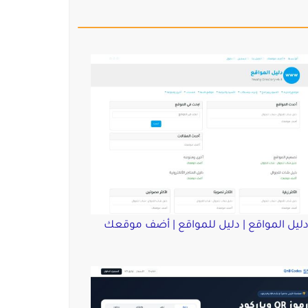
ليل المواقع | دليل للمواقع | أضف موقعك