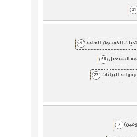
21
ديات الكمبيوتر العامة
99+
ظمة التشغيل
66
وقواعد البيانات
23
ومين)
7