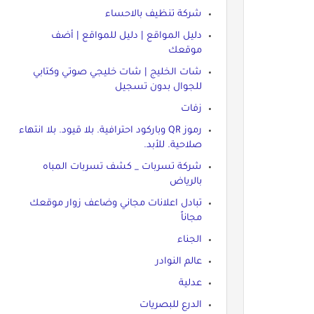
شركة تنظيف بالاحساء
دليل المواقع | دليل للمواقع | أضف
موقعك
شات الخليج | شات خليجي صوتي وكتابي
للجوال بدون تسجيل
زفات
رموز QR وباركود احترافية. بلا قيود. بلا انتهاء
صلاحية. للأبد.
شركة تسربات _ كشف تسربات المباه
بالرياض
تبادل اعلانات مجاني وضاعف زوار موقعك
مجاناً
الجناء
عالم النوادر
عدلية
الدرع للبصريات