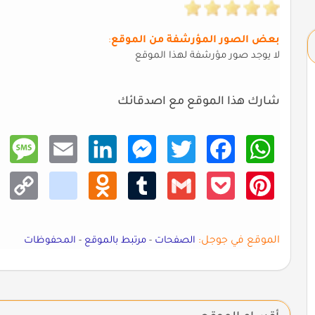
بعض الصور المؤرشفة من الموقع
:
لا يوجد صور مؤرشفة لهذا الموقع
شارك هذا الموقع مع اصدقائك
Mess
Email
Linke
Mess
Twitt
Faceb
What
age
dIn
enger
er
ook
sApp
Copy
kik
Odno
Tumb
Gmail
Pocke
Pinte
Link
klass
lr
t
rest
niki
الموقع في جوجل:
الصفحات
-
مرتبط بالموقع
-
المحفوظات