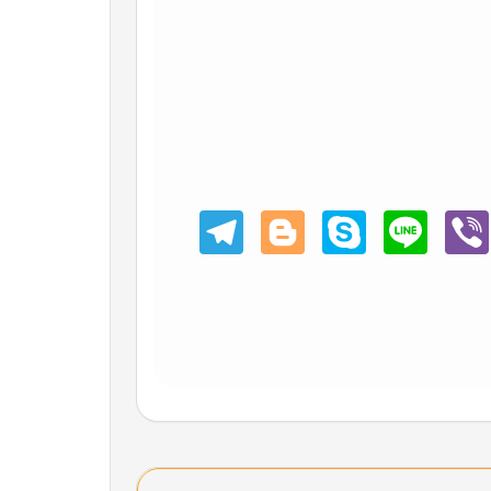
Teleg
Blogg
Skype
Line
Viber
ram
er