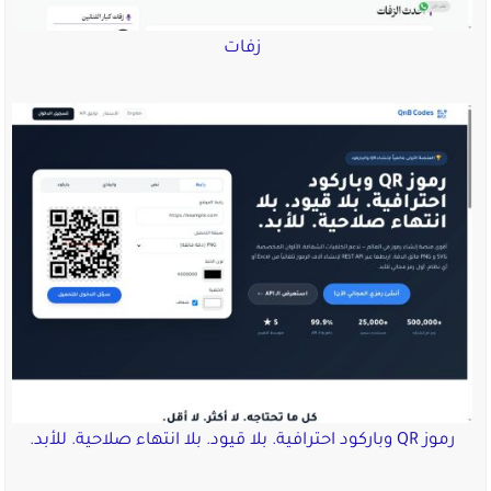
زفات
رموز QR وباركود احترافية. بلا قيود. بلا انتهاء صلاحية. للأبد.