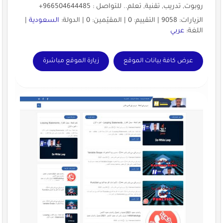
روبوت, تدريب, تقنية, تعلم.. للتواصل : 966504644485+
الزيارات: 9058 | التقييم: 0 | المقيّمين: 0 | الدولة:
السعودية
|
اللغة:
عربي
عرض كافة بيانات الموقع
زيارة الموقع مباشرة