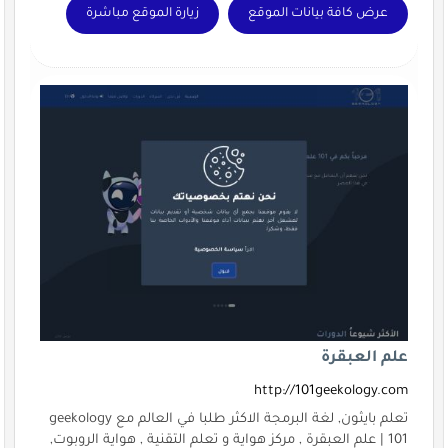
عرض كافة بيانات الموقع
زيارة الموقع مباشرة
علم العبقرة
http://101geekology.com
تعلم بايثون, لغة البرمجة الاكثر طلبا في العالم مع geekology
101 | علم العبقرة , مركز هواية و تعلم التقنية , هواية الروبوت,