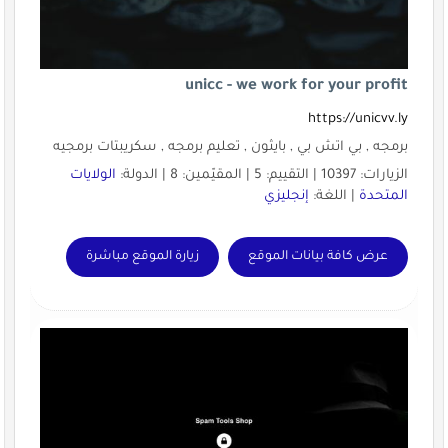
unicc - we work for your profit
https://unicvv.ly
برمجه , بي اتش بي , بايثون , تعليم برمجه , سكريبتات برمجيه
الزيارات: 10397 | التقييم: 5 | المقيّمين: 8 | الدولة:
الولايات
المتحدة
| اللغة:
إنجليزي
عرض كافة بيانات الموقع
زيارة الموقع مباشرة