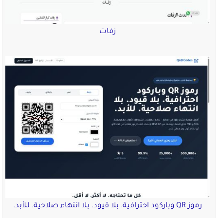
زفات
رموز QR وباركود احترافية. بلا قيود. بلا انتهاء صلاحية. للأبد.