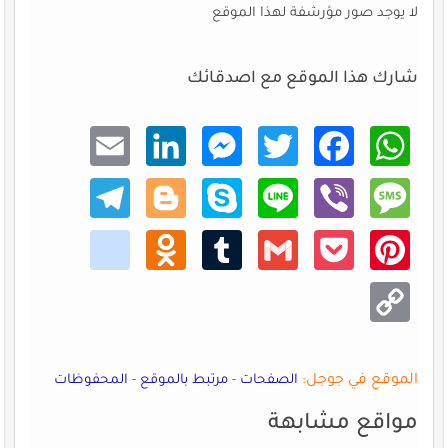
لا يوجد صور مؤرشفة لهذا الموقع
شارك هذا الموقع مع اصدقائك
Email
Linke
Mess
Twitt
Faceb
What
dIn
enger
er
ook
sApp
Teleg
Blogg
Skype
Line
Viber
Mess
ram
er
age
kik
Odno
Tumb
Gmail
Pocke
Pinte
klass
lr
t
rest
niki
Copy
Link
الموقع في جوجل:
الصفحات
-
مرتبط بالموقع
-
المحفوظات
مواقع مشابهة