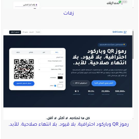
زفات
رموز QR وباركود احترافية. بلا قيود. بلا انتهاء صلاحية. للأبد.