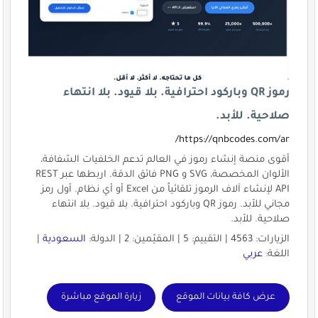
رموز QR وباركود احترافية. بلا قيود. بلا انتهاء
صلاحية. للأبد.
https://qnbcodes.com/ar/
أقوى منصة إنشاء رموز في العالم تدعم الخلفيات الشفافة،
الألوان المخصصة، SVG و PNG فائق الدقة. اربطها عبر REST
API لإنشاء آلاف الرموز تلقائياً من Excel أو أي نظام. أول رمز
مجاني للأبد. رموز QR وباركود احترافية. بلا قيود. بلا انتهاء
صلاحية. للأبد.
الزيارات: 4563 | التقييم: 5 | المقيّمين: 2 | الدولة:
السعودية
|
اللغة:
عربي
عرض كافة بيانات الموقع
زيارة الموقع مباشرة