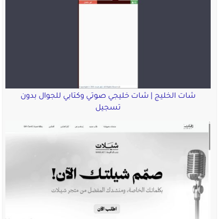
شات الخليج | شات خليجي صوتي وكتابي للجوال بدون
تسجيل