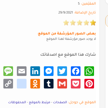
المقيّمين:
5
تاريخ الإضافة:
29/9/2021
بعض الصور المؤرشفة من الموقع
:
لا يوجد صور مؤرشفة لهذا الموقع
شارك هذا الموقع مع اصدقائك
Mess
Email
Linke
Mess
Twitt
Faceb
What
age
dIn
enger
er
ook
sApp
Copy
kik
Odno
Tumb
Gmail
Pocke
Pinte
Link
klass
lr
t
rest
niki
الموقع في جوجل:
الصفحات
-
مرتبط بالموقع
-
المحفوظات