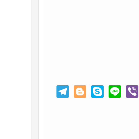
Teleg
Blogg
Skype
Line
Viber
ram
er