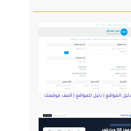
ليل المواقع | دليل للمواقع | أضف موقعك