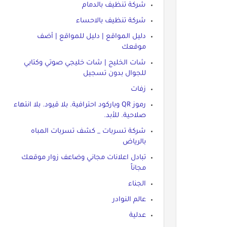
شركة تنظيف بالدمام
شركة تنظيف بالاحساء
دليل المواقع | دليل للمواقع | أضف
موقعك
شات الخليج | شات خليجي صوتي وكتابي
للجوال بدون تسجيل
زفات
رموز QR وباركود احترافية. بلا قيود. بلا انتهاء
صلاحية. للأبد.
شركة تسربات _ كشف تسربات المباه
بالرياض
تبادل اعلانات مجاني وضاعف زوار موقعك
مجاناً
الجناء
عالم النوادر
عدلية