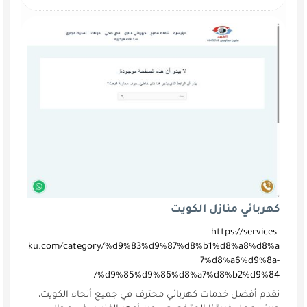
كهربائي منازل الكويت
https://services-
ku.com/category/%d9%83%d9%87%d8%b1%d8%a8%d8%a
7%d8%a6%d9%8a-
%d9%85%d9%86%d8%a7%d8%b2%d9%84/
نقدم أفضل خدمات كهربائي محترف في جميع أنحاء الكويت،