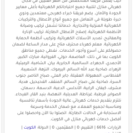
حيث يعمل فريقنا المتخصص من أمهر الفنيين في مجال
كهربائي منازل لتلبية جميع احتياجاتكم الكهربائية بأعلى معايير
الجودة والأمان. يضم فريقنا خبراء كهربجي معتمدين وذوي
خبرة طويلة في التعامل مع جميع أنواع الأعطال والتركيبات
الكهربائية المنزلية والتجارية. خدماتنا تشمل تركيب وصيانة
الأنظمة الكهربائية، إصلاح الأعطال الطارئة، تركيب الإنارة
والمفاتيح، تمديد الأسلاك الكهربائية، وتركيب أنظمة الحماية
الكهربائية. معلم كهرباء محترف متاح على مدار الساعة لضمان
حصولكم على أسرع وأجود الخدمات. نغطي جميع مناطق
الكويت بما في ذلك: العاصمة، حولي، الفروانية، مبارك الكبير،
الأحمدي، الجهراء، السالمية، الجابرية، بيان، الشامية، الرميثية،
الزهراء، ضاحية عبد الله السالم، اليرموك، النزهة، الشعيبة،
الفنطاس، المهبولة، العقيلة، جابر العلي، صباح الناصر، جنوب
السرة، ضاحية علي صباح السالم، المنقف، الفحيحيل، هدية،
مشرف، كيفان، الرابية، الأندلس، الدعية، الدسمة، دسمان،
الصوابر، قرطبة، غرناطة، العديلية، النهضة، بنيد القار، الفيحاء.
نلتزم بتقديم خدمات كهربائي عالية الجودة بأسعار تنافسية
ومناسبة لجميع العملاء، مع ضمان الخدمة وسرعة
الاستجابة في الحالات الطارئة. اتصلوا بنا الآن واحصلوا على
أفضل خدمات كهربائي منازل في الكويت.
الزيارات: 6616 | التقييم: 0 | المقيّمين: 0 | الدولة:
الكويت
|