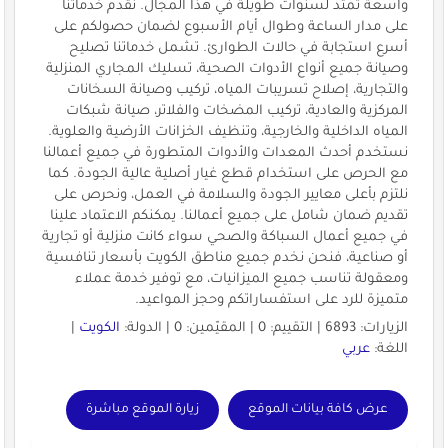
واسعة تمتد لسنوات طويلة في هذا المجال. نقدم خدماتنا
على مدار الساعة وطوال أيام الأسبوع لضمان حصولكم على
أسرع استجابة في حالات الطوارئ. تشمل خدماتنا تصليح
وصيانة جميع أنواع الأدوات الصحية، تسليك المجاري المنزلية
والتجارية، إصلاح تسريبات المياه، تركيب وصيانة السخانات
المركزية والعادية، تركيب المضخات والفلاتر، صيانة شبكات
المياه الداخلية والخارجية، وتنظيف الخزانات الأرضية والعلوية.
نستخدم أحدث المعدات والأدوات المتطورة في جميع أعمالنا
مع الحرص على استخدام قطع غيار أصلية عالية الجودة. كما
نلتزم بأعلى معايير الجودة والسلامة في العمل، ونحرص على
تقديم ضمان شامل على جميع أعمالنا. يمكنكم الاعتماد علينا
في جميع أعمال السباكة والصحي سواء كانت منزلية أو تجارية
أو صناعية، فنحن نخدم جميع مناطق الكويت بأسعار تنافسية
ومعقولة تناسب جميع الميزانيات، مع توفير خدمة عملاء
متميزة للرد على استفساراتكم وحجز المواعيد.
الزيارات: 6893 | التقييم: 0 | المقيّمين: 0 | الدولة:
الكويت
|
اللغة:
عربي
عرض كافة بيانات الموقع
زيارة الموقع مباشرة