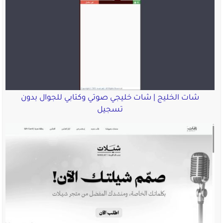
شات الخليج | شات خليجي صوتي وكتابي للجوال بدون
تسجيل