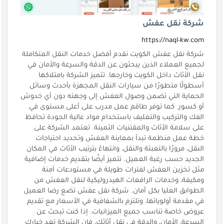
شركة نقل عفش
https://naql-kw.com
شركة نقل عفش الكويت نقدم أفضل خدمات النقل المتكاملة
لجميع العملاء الذين يبحثون عن الدقة والسرعة والأمان في
نقل الأثاث داخل الكويت وخارجها. تتميز الشركة بامتلاكها
أسطولًا متطورًا من سيارات النقل المجهزة بأحدث وسائل
الحماية التي تضمن وصول العفش إلى وجهته دون أي خدوش
أو كسور. كما توفر طاقم عمل مدرب على أعلى مستوى في
الفك والتركيب والتغليف باستخدام مواد عالية الجودة تحافظ
على سلامة الأثاث والمقتنيات الثمينة. تعتمد الشركة على
خطة عمل منظمة تبدأ بمعاينة العفش وتحديد احتياجات
النقل، مرورًا بالتعبئة والنقل، وانتهاءً بترتيب الأثاث في المكان
الجديد حسب رغبة العميل. تتميز أيضًا بتقديم خدمات إضافية
مثل تخزين العفش لفترات طويلة في مستودعات آمنة
ومكيفة، وخدمات الرافعات الهيدروليكية لنقل العفش من
الطوابق العليا بكل أمان. شركة نقل عفش تضع رضا العميل
في مقدمة أولوياتها، وتلتزم بالشفافية في الأسعار مع تقديم
عروض خاصة تناسب جميع الميزانيات. إذا كنت تبحث عن
السرعة، الأمان، والدقة في نقل أثاثك، فإن الشركة تعد خيارك