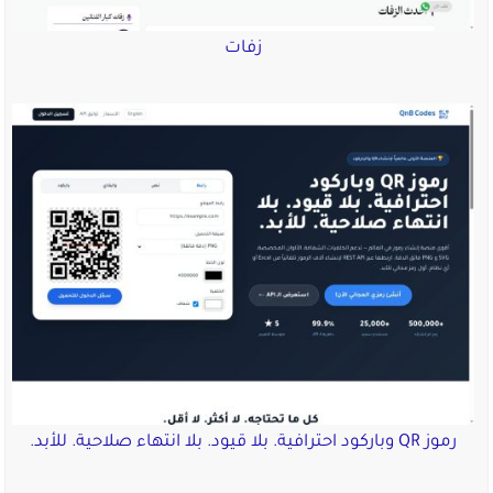
زفات
رموز QR وباركود احترافية. بلا قيود. بلا انتهاء صلاحية. للأبد.