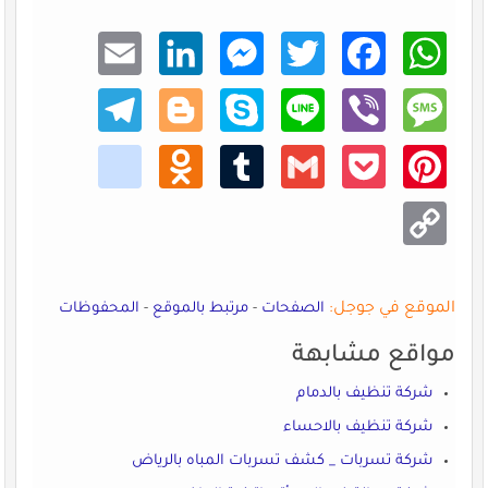
Email
Linke
Mess
Twitt
Faceb
What
dIn
enger
er
ook
sApp
Teleg
Blogg
Skype
Line
Viber
Mess
ram
er
age
kik
Odno
Tumb
Gmail
Pocke
Pinte
klass
lr
t
rest
niki
Copy
Link
الموقع في جوجل:
الصفحات
-
مرتبط بالموقع
-
المحفوظات
مواقع مشابهة
شركة تنظيف بالدمام
شركة تنظيف بالاحساء
شركة تسربات _ كشف تسربات المباه بالرياض