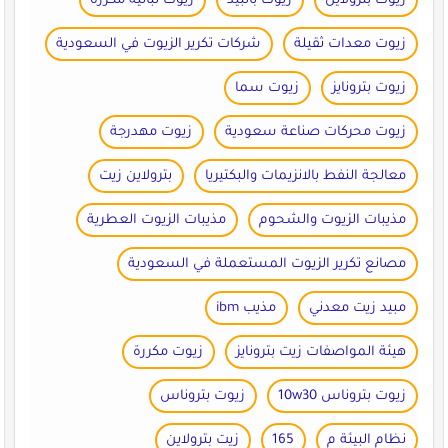
زيوت بترولاين
زيوت بالبيد
زيوت نباتية مكررة
زيوت معدات ثقيلة
شركات تكرير الزيوت في السعودية
زيوت بترونايز
زيوت سما
زيوت محركات صناعة سعودية
زيوت مهدرجة
معالجة النفط بالانزيمات والبكتيريا
بترولاين زيت
مذيبات الزيوت والشحوم
مذيبات الزيوت العطرية
مصانع تكرير الزيوت المستعملة في السعودية
مبيد زيت معدني
مذيب ibm
هيئة المواصفات زيت بترونايز
زيوت مكررة
زيوت بتروناس 10w30
زيوت بتروناس
نظام البيئة م
165
زيت بترولاين