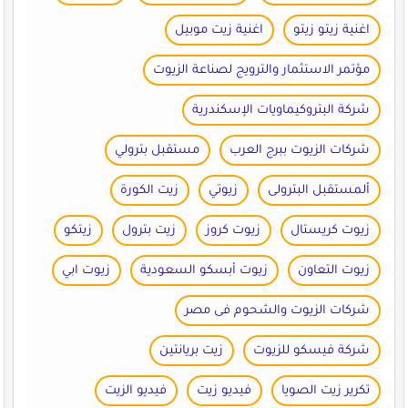
اغنية زيتو زيتو
اغنية زيت موبيل
مؤتمر الاستثمار والترويج لصناعة الزيوت
شركة البتروكيماويات الإسكندرية
شركات الزيوت ببرج العرب
مستقبل بترولي
ألمستقبل البترولى
زيوتي
زيت الكورة
زيوت كريستال
زيوت كروز
زيت بترول
زيتكو
زيوت التعاون
زيوت أبسكو السعودية
زيوت ابي
شركات الزيوت والشحوم فى مصر
شركة فيسكو للزيوت
زيت بريانتين
تكرير زيت الصويا
فيديو زيت
فيديو الزيت