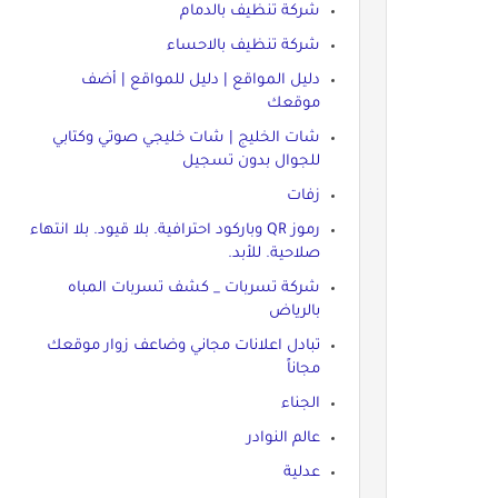
شركة تنظيف بالدمام
شركة تنظيف بالاحساء
دليل المواقع | دليل للمواقع | أضف
موقعك
شات الخليج | شات خليجي صوتي وكتابي
للجوال بدون تسجيل
زفات
رموز QR وباركود احترافية. بلا قيود. بلا انتهاء
صلاحية. للأبد.
شركة تسربات _ كشف تسربات المباه
بالرياض
تبادل اعلانات مجاني وضاعف زوار موقعك
مجاناً
الجناء
عالم النوادر
عدلية