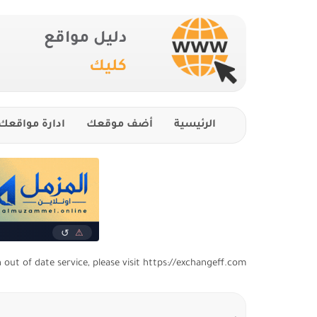
دليل مواقع
كليك
الرئيسية
أضف موقعك
ادارة مواقعك
n out of date service, please visit https://exchangeff.com/