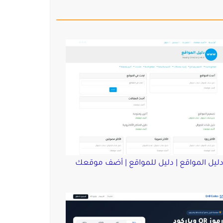
ليل المواقع | دليل للمواقع | أضف موقعك