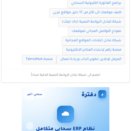
برنامج الفاتورة الكترونية السحابي
اضف موقعك الى اكثر من 17 دليل مواقع عربي
شبكة لتبادل الروابط النصية (باك لينك)
نموذج التواصل المجاني لموقعك
شبكة تبادل اعلانات المواقع المجانية
منصة زاهر لإنشاء المتاجر الالكترونية
المزمل اونلاين تطوير الذات وريادة اعمال
منصة TalmidHub
انضم الى شبكة تبادل الروابط النصية الذكية مجاناً