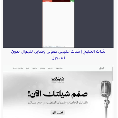
شات الخليج | شات خليجي صوتي وكتابي للجوال بدون
تسجيل