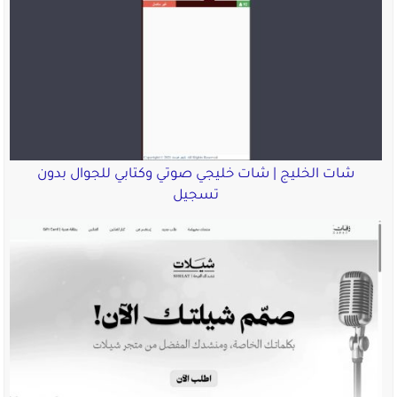
شات الخليج | شات خليجي صوتي وكتابي للجوال بدون
تسجيل