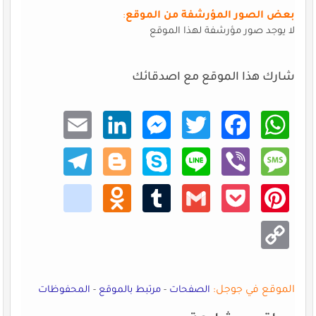
بعض الصور المؤرشفة من الموقع
:
لا يوجد صور مؤرشفة لهذا الموقع
شارك هذا الموقع مع اصدقائك
Email
Linke
Mess
Twitt
Faceb
What
dIn
enger
er
ook
sApp
Teleg
Blogg
Skype
Line
Viber
Mess
ram
er
age
kik
Odno
Tumb
Gmail
Pocke
Pinte
klass
lr
t
rest
niki
Copy
Link
الموقع في جوجل:
الصفحات
-
مرتبط بالموقع
-
المحفوظات