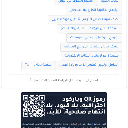
شات الخليج
اسعار الصرف في اليمن
برنامج الفاتورة الكترونية السحابي
اضف موقعك الى اكثر من 17 دليل مواقع عربي
شبكة لتبادل الروابط النصية (باك لينك)
نموذج التواصل المجاني لموقعك
شبكة تبادل اعلانات المواقع المجانية
منصة زاهر لإنشاء المتاجر الالكترونية
المزمل اونلاين تطوير الذات وريادة اعمال
منصة TalmidHub
انضم الى شبكة تبادل الروابط النصية الذكية مجاناً