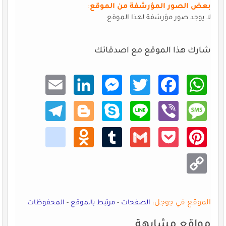
بعض الصور المؤرشفة من الموقع
:
لا يوجد صور مؤرشفة لهذا الموقع
شارك هذا الموقع مع اصدقائك
Email
Linke
Mess
Twitt
Faceb
What
dIn
enger
er
ook
sApp
Teleg
Blogg
Skype
Line
Viber
Mess
ram
er
age
kik
Odno
Tumb
Gmail
Pocke
Pinte
klass
lr
t
rest
niki
Copy
Link
الموقع في جوجل:
الصفحات
-
مرتبط بالموقع
-
المحفوظات
مواقع مشابهة