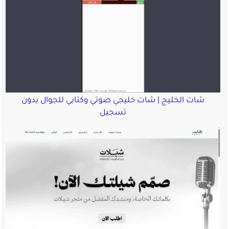
شات الخليج | شات خليجي صوتي وكتابي للجوال بدون
تسجيل