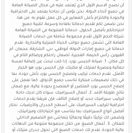
أن نصبح الاسم الأول الذي يُعتمد عليه في مجال الصيانة العامة
في جميع أنحاء الدولة. نحن نؤمن أن نجاحنا يعتمد على الاحترافية
والجودة والالتزام بأعلى المعايير في كل عمل نقوم به. من هنا،
نحن نضمن لكم تقديم خدماتنا بكفاءة وسرعة، لتلبية جميع
احتياجاتكم بأفضل الحلول. خدماتنا المتنوعة في الصيانة العامة
شركة النجم الأول تقدم مجموعة شاملة من خدمات الصيانة
العامة التي تشمل جميع جوانب الحياة المنزلية والتجارية. نقدم
خدماتنا في جميع إمارات الدولة: أبوظبي، دبي، الشارقة، عجمان، أم
القيوين، رأس الخيمة، الفجيرة، لضمان راحتكم ورضاكم التام في
كل مكان. 1. صيانة الجبس بورد: إذا كنت تبحث عن إضافة لمسة
جمالية وعصرية لمنزلك أو مكتبك، فإن الجبس بورد هو الخيار
الأمثل. نقدم خدمات تركيب وتصليح الجبس بورد بأعلى جودة، بما
في ذلك تصميمات مبتكرة تناسب جميع الأذواق. كما نعمل على
إصلاح الجبس بورد المتضرر أو المتصدع بجودة عالية، مع ضمان
نتائج طويلة الأمد. 2. أعمال السيراميك: سواء كان لديك حاجة
لتركيب سيراميك جديد أو إصلاح التالف، فإن فريقنا يقدم خدمات
احترافية لتركيب السيراميك على أسطح الجدران والأرضيات. نختار
أفضل أنواع السيراميك بما يتناسب مع احتياجاتك وميزانيتك،
ونضمن لك تركيبًا دقيقًا وجماليًا يتماشى مع التصميم الداخلي
للمكان. 3. أعمال الصبغ: من خلال مجموعة متنوعة من الدهانات
عالية الجودة، نقدم لك خدمات الصبغ التي تحول جدران منزلك أو