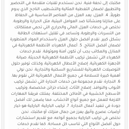
مكتبك إلى تحفة فنية. نحن نستخدم تقنيات متقدمة في التحضير
والتطبيق لضمان التغطية المثالية والتشطيب الناجح الذي يدوم
طويلاً. 4. العزل: يعد العزل من العناصر الأساسية في الحفاظ
على منازلنا ومنشآتنا ضد العوامل البيئية، مثل الحرارة والرطوبة.
نختص في خدمات العزل المائي والحراري التي تحمي ممتلكاتك
من التسربات والرطوبة، وتساعد في تقليل استهلاك الطاقة
بشكل كبير. نقدم أفضل حلول العزل باستخدام المواد المتطورة
لضمان أفضل النتائج. 5. أعمال الكهرباء: الأنظمة الكهربائية في
المنازل والمكاتب يجب أن تكون آمنة وموثوقة. نقدم خدمات
الكهرباء التي تشمل تركيب الأنظمة الكهربائية الحديثة، صيانة
الأجهزة الكهربائية، إصلاح الأعطال الكهربائية، وكذلك توفير حلول
التوصيلات الكهربائية للمشاريع السكنية والتجارية. نحن نولي
أهمية كبيرة للسلامة في جميع الأعمال الكهربائية التي نقوم بها.
6. النجارة: نقدم مجموعة من خدمات النجارة التي تشمل تركيب
الأبواب والنوافذ، إصلاح الأثاث، إنشاء خزائن مخصصة، وتركيب
الأسطح الخشبية في الأماكن المختلفة. يمتلك فريقنا المهارات
اللازمة للعمل مع جميع أنواع الأخشاب، مما يضمن لك أفضل
جودة في تنفيذ أعمال النجارة. 7. تركيب الباركية: الباركية هو خيار
أرضيات عصري وأنيق يعزز من جمال منزلك أو مكتبك. نحن
نختص في تركيب الباركية بجميع أنواعه، مع تقديم استشارات
حول أفضل الأنواع التي تناسب كل مساحة. كما نقدم خدمات