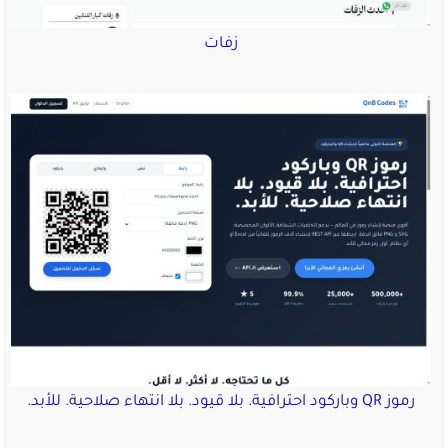
زفات
رموز QR وباركود احترافية. بلا قيود. بلا انتهاء صلاحية. للأبد.