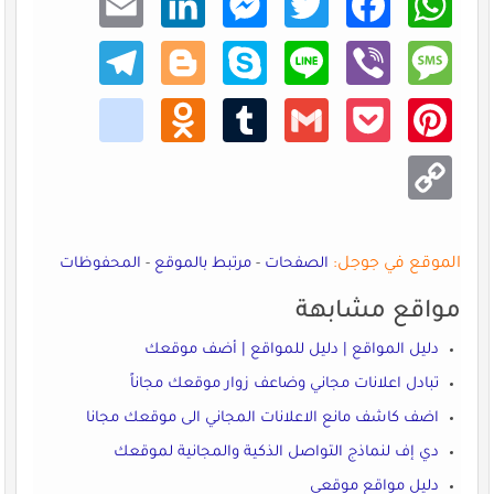
dIn
enger
er
ook
sApp
Teleg
Blogg
Skype
Line
Viber
Mess
ram
er
age
kik
Odno
Tumb
Gmail
Pocke
Pinte
klass
lr
t
rest
niki
Copy
Link
الموقع في جوجل:
الصفحات
-
مرتبط بالموقع
-
المحفوظات
مواقع مشابهة
دليل المواقع | دليل للمواقع | أضف موقعك
تبادل اعلانات مجاني وضاعف زوار موقعك مجاناً
اضف كاشف مانع الاعلانات المجاني الى موقعك مجانا
دي إف لنماذج التواصل الذكية والمجانية لموقعك
دليل مواقع موقعي