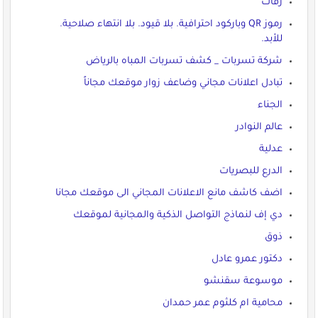
زفات
رموز QR وباركود احترافية. بلا قيود. بلا انتهاء صلاحية.
للأبد.
شركة تسربات _ كشف تسربات المباه بالرياض
تبادل اعلانات مجاني وضاعف زوار موقعك مجاناً
الجناء
عالم النوادر
عدلية
الدرع للبصريات
اضف كاشف مانع الاعلانات المجاني الى موقعك مجانا
دي إف لنماذج التواصل الذكية والمجانية لموقعك
ذوق
دكتور عمرو عادل
موسوعة سقنشو
محامية ام كلثوم عمر حمدان