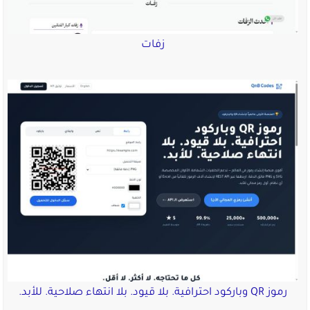
زفات
رموز QR وباركود احترافية. بلا قيود. بلا انتهاء صلاحية. للأبد.