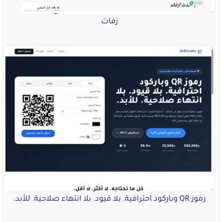
زفات
رموز QR وباركود احترافية. بلا قيود. بلا انتهاء صلاحية. للأبد.