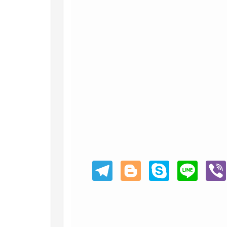
Teleg
Blogg
Skype
Line
Viber
ram
er