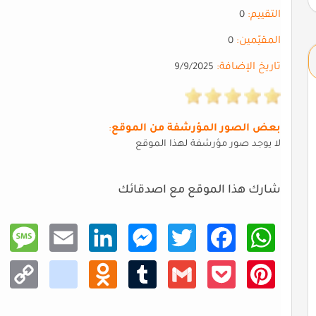
التقييم:
0
المقيّمين:
0
تاريخ الإضافة:
9/9/2025
بعض الصور المؤرشفة من الموقع
:
لا يوجد صور مؤرشفة لهذا الموقع
شارك هذا الموقع مع اصدقائك
Mess
Email
Linke
Mess
Twitt
Faceb
What
age
dIn
enger
er
ook
sApp
Copy
kik
Odno
Tumb
Gmail
Pocke
Pinte
Link
klass
lr
t
rest
niki