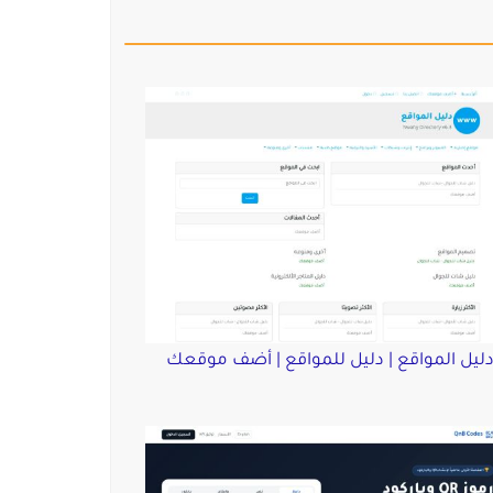
ليل المواقع | دليل للمواقع | أضف موقعك