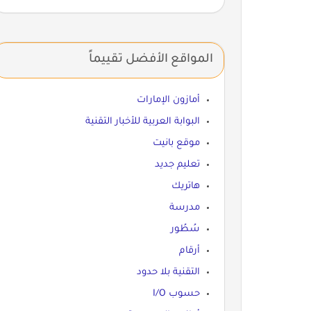
المواقع الأفضل تقييماً
أمازون الإمارات
البوابة العربية للأخبار التقنية
موقع بانيت
تعليم جديد
هاتريك
مدرسة
سُطُور
أرقام
التقنية بلا حدود
حسوب I/O