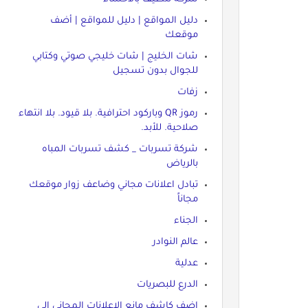
دليل المواقع | دليل للمواقع | أضف
موقعك
شات الخليج | شات خليجي صوتي وكتابي
للجوال بدون تسجيل
زفات
رموز QR وباركود احترافية. بلا قيود. بلا انتهاء
صلاحية. للأبد.
شركة تسربات _ كشف تسربات المباه
بالرياض
تبادل اعلانات مجاني وضاعف زوار موقعك
مجاناً
الجناء
عالم النوادر
عدلية
الدرع للبصريات
اضف كاشف مانع الاعلانات المجاني الى