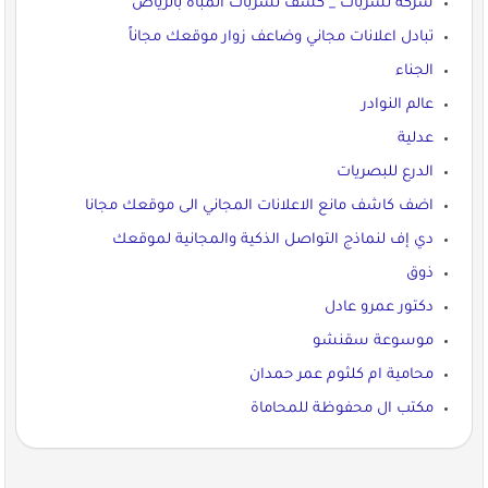
شركة تسربات _ كشف تسربات المباه بالرياض
تبادل اعلانات مجاني وضاعف زوار موقعك مجاناً
الجناء
عالم النوادر
عدلية
الدرع للبصريات
اضف كاشف مانع الاعلانات المجاني الى موقعك مجانا
دي إف لنماذج التواصل الذكية والمجانية لموقعك
ذوق
دكتور عمرو عادل
موسوعة سقنشو
محامية ام كلثوم عمر حمدان
مكتب ال محفوظة للمحاماة