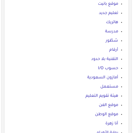
موقع بانيت
تعليم جديد
هاتريك
مدرسة
سُطُور
أرقام
التقنية بلا حدود
حسوب I/O
أمازون السعودية
مستعمل
هيئة تقويم التعليم
موقع الفن
موقع الوطن
أنا زهرة
بوابة الأهرام