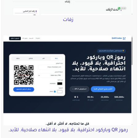
زفات
رموز QR وباركود احترافية. بلا قيود. بلا انتهاء صلاحية. للأبد.