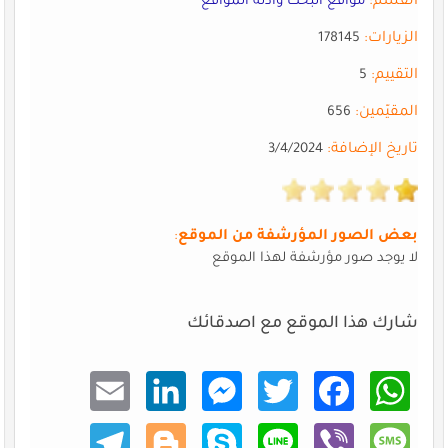
القسم:
مواقع البحث وأدلة المواقع
الزيارات:
178145
التقييم:
5
المقيّمين:
656
تاريخ الإضافة:
3/4/2024
بعض الصور المؤرشفة من الموقع
:
لا يوجد صور مؤرشفة لهذا الموقع
شارك هذا الموقع مع اصدقائك
Email
Linke
Mess
Twitt
Faceb
What
dIn
enger
er
ook
sApp
Teleg
Blogg
Skype
Line
Viber
Mess
ram
er
age