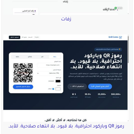
زفات
رموز QR وباركود احترافية. بلا قيود. بلا انتهاء صلاحية. للأبد.