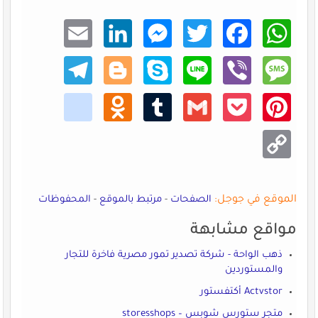
Email
Linke
Mess
Twitt
Faceb
What
dIn
enger
er
ook
sApp
Teleg
Blogg
Skype
Line
Viber
Mess
ram
er
age
kik
Odno
Tumb
Gmail
Pocke
Pinte
klass
lr
t
rest
niki
Copy
Link
الموقع في جوجل:
الصفحات
-
مرتبط بالموقع
-
المحفوظات
مواقع مشابهة
ذهب الواحة - شركة تصدير تمور مصرية فاخرة للتجار
والمستوردين
Actvstor أكتفستور
متجر ستورس شوبس – storesshops