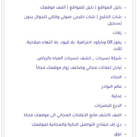
دليل المواقع | دليل للمواقع | أضف موقعك
شات الخليج | شات خليجي صوتي وكتابي للجوال بدون
تسجيل
زفات
رموز QR وباركود احترافية. بلا قيود. بلا انتهاء صلاحية.
للأبد.
شركة تسربات _ كشف تسربات المباه بالرياض
تبادل اعلانات مجاني وضاعف زوار موقعك مجاناً
الجناء
عالم النوادر
عدلية
الدرع للبصريات
اضف كاشف مانع الاعلانات المجاني الى موقعك مجانا
دي إف لنماذج التواصل الذكية والمجانية لموقعك
ذوق