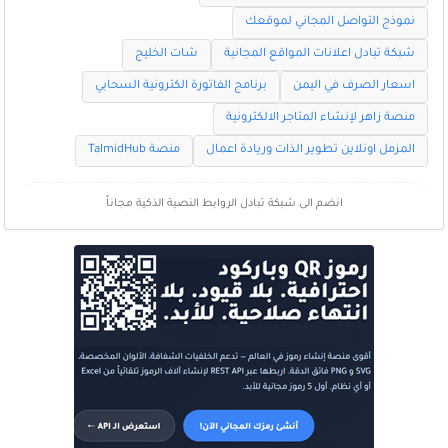
نموذج التواصل المجاني لموقعك
شبكة تبادل اعلانات المواقع المجانية
شات الخليج
اسعار الصرف في اليمن
برنامج الفاتورة الكترونية السحابي
منصة زاهر لإنشاء المتاجر الالكترونية
المزمل اونلاين تطوير الذات وريادة اعمال
منصة TalmidHub
انضم الى شبكة تبادل الروابط النصية الذكية مجاناً