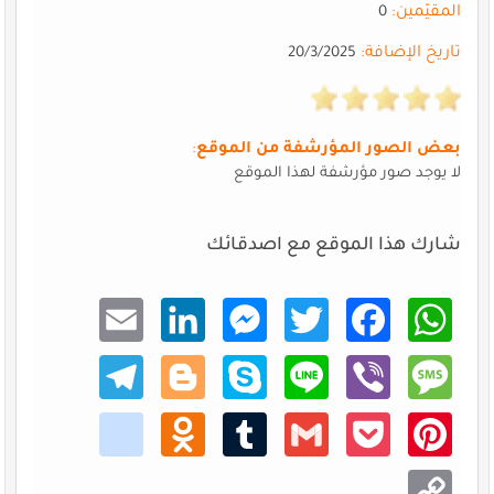
المقيّمين:
0
تاريخ الإضافة:
20/3/2025
بعض الصور المؤرشفة من الموقع
:
لا يوجد صور مؤرشفة لهذا الموقع
شارك هذا الموقع مع اصدقائك
Email
Linke
Mess
Twitt
Faceb
What
dIn
enger
er
ook
sApp
Teleg
Blogg
Skype
Line
Viber
Mess
ram
er
age
kik
Odno
Tumb
Gmail
Pocke
Pinte
klass
lr
t
rest
niki
Copy