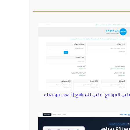
ليل المواقع | دليل للمواقع | أضف موقعك