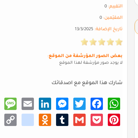
التقييم:
0
المقيّمين:
0
تاريخ الإضافة:
13/3/2025
بعض الصور المؤرشفة من الموقع
:
لا يوجد صور مؤرشفة لهذا الموقع
شارك هذا الموقع مع اصدقائك
Mess
Email
Linke
Mess
Twitt
Faceb
What
age
dIn
enger
er
ook
sApp
Copy
kik
Odno
Tumb
Gmail
Pocke
Pinte
Link
klass
lr
t
rest
niki