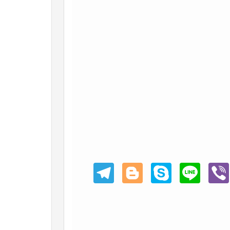
Teleg
Blogg
Skype
Line
Viber
ram
er