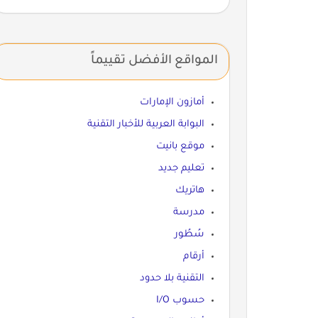
المواقع الأفضل تقييماً
أمازون الإمارات
البوابة العربية للأخبار التقنية
موقع بانيت
تعليم جديد
هاتريك
مدرسة
سُطُور
أرقام
التقنية بلا حدود
حسوب I/O