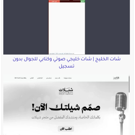
شات الخليج | شات خليجي صوتي وكتابي للجوال بدون
تسجيل