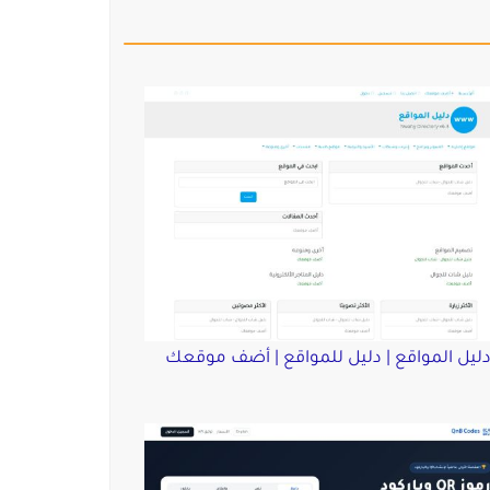
ليل المواقع | دليل للمواقع | أضف موقعك