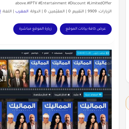
above.#IPTV #Entertainment #Discount #LimitedOffer
الزيارات: 9909 | التقييم: 0 | المقيّمين: 0 | الدولة:
المغرب
| اللغة:
إ
عرض كافة بيانات الموقع
زيارة الموقع مباشرة