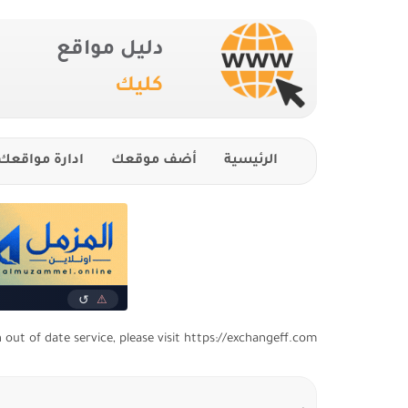
دليل مواقع
كليك
الرئيسية
أضف موقعك
ادارة مواقعك
n out of date service, please visit https://exchangeff.com/