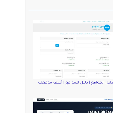
ليل المواقع | دليل للمواقع | أضف موقعك