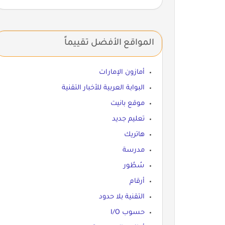
المواقع الأفضل تقييماً
أمازون الإمارات
البوابة العربية للأخبار التقنية
موقع بانيت
تعليم جديد
هاتريك
مدرسة
سُطُور
أرقام
التقنية بلا حدود
حسوب I/O