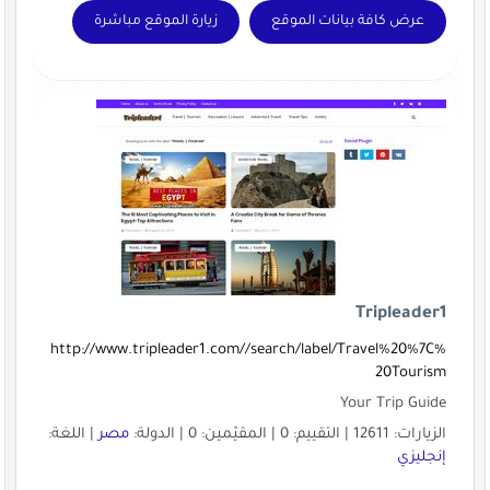
عرض كافة بيانات الموقع
زيارة الموقع مباشرة
Tripleader1
http://www.tripleader1.com//search/label/Travel%20%7C%
20Tourism
Your Trip Guide
الزيارات: 12611 | التقييم: 0 | المقيّمين: 0 | الدولة:
مصر
| اللغة:
إنجليزي