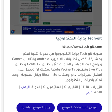
Tech-git بوابة التكنولوجيا
https://www.tech-git.com
مدونة Tech-git بوابة التكنولوجيا هي مدونة تقنية تهتم
بمشاركة أفضل تطبيقات الاندرويد Android والألعاب Games
وبرامج البث المباشر للقنوات مثل تطبيق Golds TV وتطبيق
Live Plus وتطبيق Yacine Tv وايضا يمكنك ان تحصل على
افضل سيرفرات iptv وملفات m3u مجانا وبكل سهولة ، وكما
تهتم بآخر أخبار التكنولوجيا.
الزيارات: 11118 | التقييم: 0 | المقيّمين: 0 | الدولة:
اليمن
|
اللغة:
عربي
عرض كافة بيانات الموقع
زيارة الموقع مباشرة