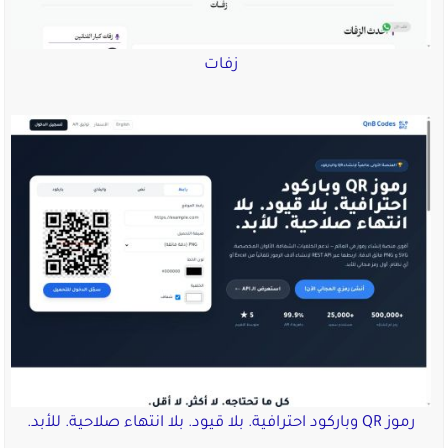
زفات
رموز QR وباركود احترافية. بلا قيود. بلا انتهاء صلاحية. للأبد.