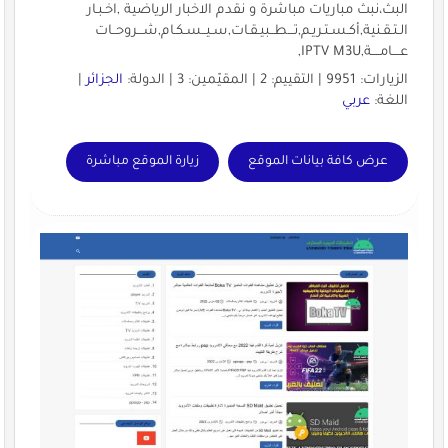
البث،نبث مباريات مباشرة و نقدم الاخبار الرياضية ,اخـبـار
الـتـقـنية,أكـسـتـريـم,تـــطــبيـقـات,سـيــسـكـام,شـــروحــات
عــــامــــة,IPTV M3U,
الزيارات: 9951 | التقييم: 2 | المقيّمين: 3 | الدولة:
الجزائر
|
اللغة:
عربي
عرض كافة بيانات الموقع
زيارة الموقع مباشرة