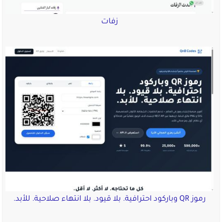
زفات
رموز QR وباركود احترافية. بلا قيود. بلا انتهاء صلاحية. للأبد.