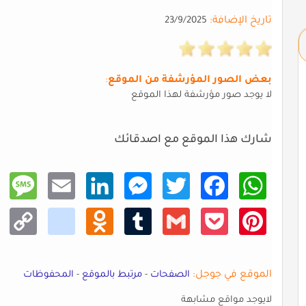
تاريخ الإضافة:
23/9/2025
بعض الصور المؤرشفة من الموقع
:
لا يوجد صور مؤرشفة لهذا الموقع
شارك هذا الموقع مع اصدقائك
Mess
Email
Linke
Mess
Twitt
Faceb
What
age
dIn
enger
er
ook
sApp
Copy
kik
Odno
Tumb
Gmail
Pocke
Pinte
Link
klass
lr
t
rest
niki
الموقع في جوجل:
الصفحات
-
مرتبط بالموقع
-
المحفوظات
لايوجد مواقع مشابهة