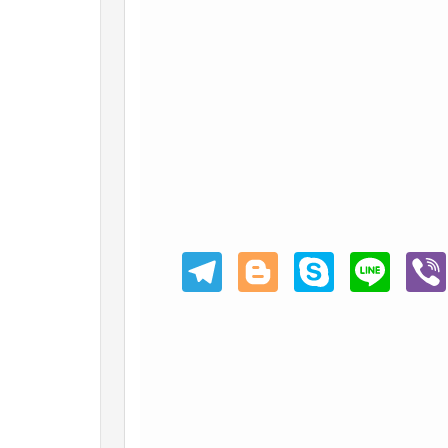
Teleg
Blogg
Skype
Line
Viber
ram
er