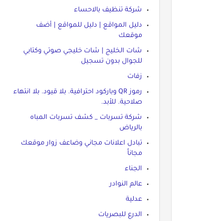
شركة تنظيف بالاحساء
دليل المواقع | دليل للمواقع | أضف
موقعك
شات الخليج | شات خليجي صوتي وكتابي
للجوال بدون تسجيل
زفات
رموز QR وباركود احترافية. بلا قيود. بلا انتهاء
صلاحية. للأبد.
شركة تسربات _ كشف تسربات المباه
بالرياض
تبادل اعلانات مجاني وضاعف زوار موقعك
مجاناً
الجناء
عالم النوادر
عدلية
الدرع للبصريات