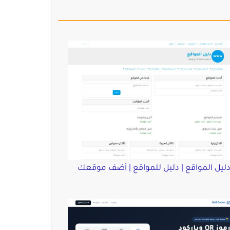
ليل المواقع | دليل للمواقع | أضف موقعك