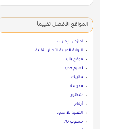
المواقع الأفضل تقييماً
أمازون الإمارات
البوابة العربية للأخبار التقنية
موقع بانيت
تعليم جديد
هاتريك
مدرسة
سُطُور
أرقام
التقنية بلا حدود
حسوب I/O