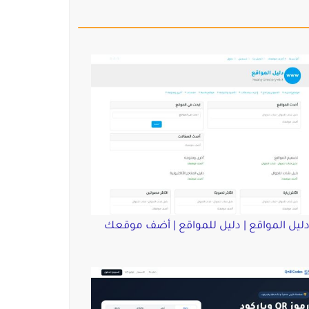
ليل المواقع | دليل للمواقع | أضف موقعك