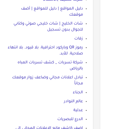
دليل المواقع | دليل للمواقع | أضف
موقعك
شات الخليج | شات خليجي صوتي وكتابي
للجوال بدون تسجيل
زفات
رموز QR وباركود احترافية. بلا قيود. بلا انتهاء
صلاحية. للأبد.
شركة تسربات _ كشف تسربات المباه
بالرياض
تبادل اعلانات مجاني وضاعف زوار موقعك
مجاناً
الجناء
عالم النوادر
عدلية
الدرع للبصريات
اضف كاشف مانع الاعلانات المجاني الى