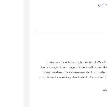
:
عربي
In eusha store Amazingly realistic! We offe
technology. The image printed with special e
many washes. This awesome shirt is made f
compliments wearing this t-shirt. A wonderfu
بي