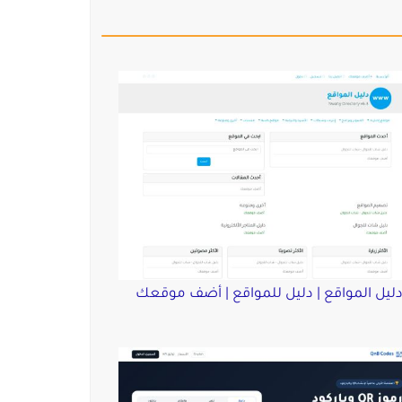
ليل المواقع | دليل للمواقع | أضف موقعك