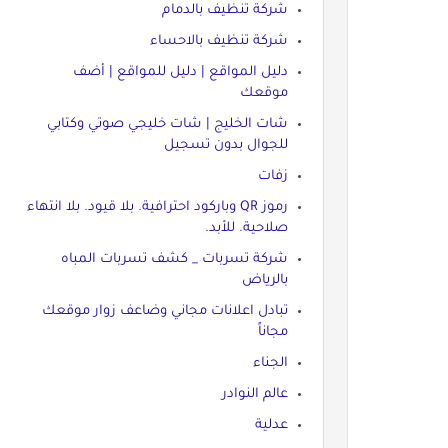
شركة تنظيف بالدمام
شركة تنظيف بالاحساء
دليل المواقع | دليل للمواقع | أضف
موقعك
شات الخليج | شات خليجي صوتي وكتابي
للجوال بدون تسجيل
زفات
رموز QR وباركود احترافية. بلا قيود. بلا انتهاء
صلاحية. للأبد.
شركة تسربات _ كشف تسربات المباه
بالرياض
تبادل اعلانات مجاني وضاعف زوار موقعك
مجاناً
الجناء
عالم النوادر
عدلية