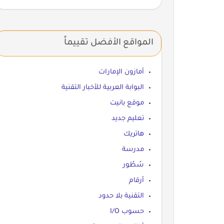
المواقع الأفضل تقييماً
أمازون الإمارات
البوابة العربية للأخبار التقنية
موقع بانيت
تعليم جديد
هاتريك
مدرسة
سُطُور
أرقام
التقنية بلا حدود
حسوب I/O