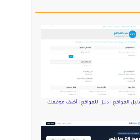
ليل المواقع | دليل للمواقع | أضف موقعك